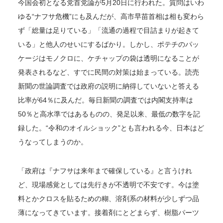
今国会初となる党首党論が5月20日に行われた。質問はいわ
ゆる“ナフサ危機”にも及んだが、高市早苗首相は相も変わら
ず「総量は足りている」「流通の過程で目詰まりが起きて
いる」と他人のせいにするばかり。しかし、ポテチのパッ
ケージはモノクロに、ケチャップの袋は透明になることが
発表されるなど、すでに民間の対策は始まっている。読売
新聞の世論調査では政府の説明に納得していないと答える
比率が64％に及んだ。毎日新聞の調査では内閣支持率は
50％と高水準ではあるものの、発足以来、最低の数字を記
録した。“令和のオイルショック”とも言われる今、日本はど
うなってしまうのか。
「政府は『ナフサは来年まで確保している』と言うけれ
ど、現場感覚としては先行きが不透明で不安です。今は塗
料とかクロスを貼るための糊、溶剤系の材料が少しずつ品
薄になってきています。接着剤にとどまらず、樹脂パーツ