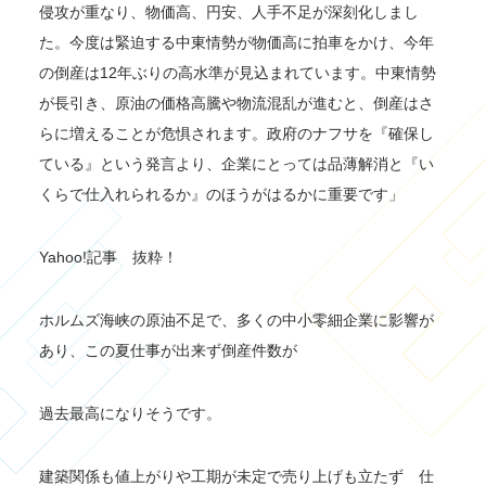
侵攻が重なり、物価高、円安、人手不足が深刻化しまし
た。今度は緊迫する中東情勢が物価高に拍車をかけ、今年
の倒産は12年ぶりの高水準が見込まれています。中東情勢
が長引き、原油の価格高騰や物流混乱が進むと、倒産はさ
らに増えることが危惧されます。政府のナフサを『確保し
ている』という発言より、企業にとっては品薄解消と『い
くらで仕入れられるか』のほうがはるかに重要です」
Yahoo!記事 抜粋！
ホルムズ海峡の原油不足で、多くの中小零細企業に影響が
あり、この夏仕事が出来ず倒産件数が
過去最高になりそうです。
建築関係も値上がりや工期が未定で売り上げも立たず 仕