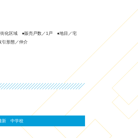
市街化区域 ●販売戸数／1戸 ●地目／宅
●取引形態／仲介
雄新 中学校