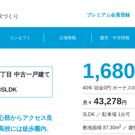
プレミアム会員登録
家づくり
コンセプト
土地情報
建売・中古情報
1,68
1丁目 中古一戸建て
40年 頭金0円 ボーナス
3SLDK
43,278
月々
円
3LDK ／ 駐車場 1台可
心部からアクセス良
2
敷地面積 87.30m
／ 建物
高校には徒歩圏内、