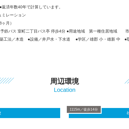
利 ●返済年数40年で計算しています。
ュミレーション
8ヶ月）
／伊予鉄バス 室町二丁目バス亭 停歩4分 ●用途地域 第一種住居地域 
建築工法／木造 ●設備／井戸水・下水道 ●学区／雄郡 小・雄新 中 
周辺環境
Location
1115m／徒歩14分
校