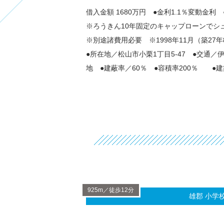
借入金額 1680万円 ●金利1.1％変動金
※ろうきん10年固定のキャップローンでシ
※別途諸費用必要 ※1998年11月（築27年
●所在地／松山市小栗1丁目5-47 ●交通
地 ●建蔽率／60％ ●容積率200％ ●
925m／徒歩12分
雄郡 小学