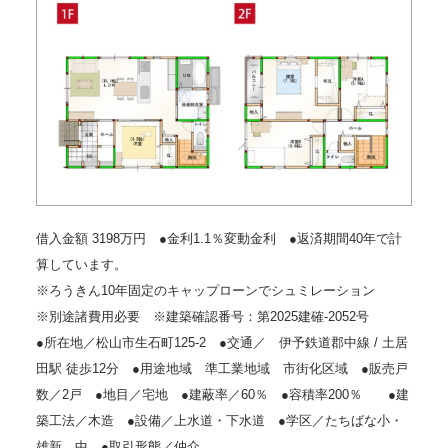
借入金額 3198万円 ●金利1.1％変動金利 ●返済期間40年で計
算しています。
※ろうきん10年固定のキャップローンでシュミレーション
※別途諸費用必要 ※建築確認番号：第2025建確-2052号
●所在地／松山市生石町125-2 ●交通／ 伊予鉄道郡中線 / 土居
田駅 徒歩12分 ●用途地域 準工業地域 市街化区域 ●販売戸
数／2戸 ●地目／宅地 ●建蔽率／60％ ●容積率200％ ●建
築工法／木造 ●設備／上水道・下水道 ●学区／たちばな小・
雄新 中 ●取引形態／仲介