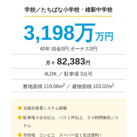
学校／たちばな小学校・雄新中学校
3,198万
万円
40年 頭金0円 ボーナス0円
82,383
月々
円
4LDK ／ 駐車場 3台可
2
2
敷地面積 119.08m
／ 建物面積 103.02m
太陽光発電システム搭載
駐車場３台分以上、バス１坪以上、２４時間換気シス
テム
市街地 コンビニ スーパー近く生活便利！