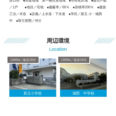
歩13分 ●用途地域 第一種住居地域 ●市街化区域 ●販売戸数
／1戸 ●地目／宅地 ●建蔽率／60％ ●容積率200％ ●建築
工法／木造 ●設備／上水道・下水道 ●学区／新玉 小・城西
中 ●取引形態／仲介
周辺環境
Location
1400m／徒歩18分
1300m／徒歩16分
新玉小学校
城西 中学校