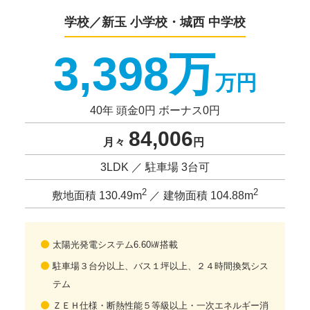
学校／新玉 小学校・城西 中学校
3,398万
万円
40年 頭金0円 ボーナス0円
84,006
月々
円
3LDK ／ 駐車場 3台可
2
2
敷地面積 130.49m
／ 建物面積 104.88m
太陽光発電システム6.60㎾搭載
駐車場３台分以上、バス１坪以上、２４時間換気シス
テム
ＺＥＨ仕様・断熱性能５等級以上・一次エネルギー消