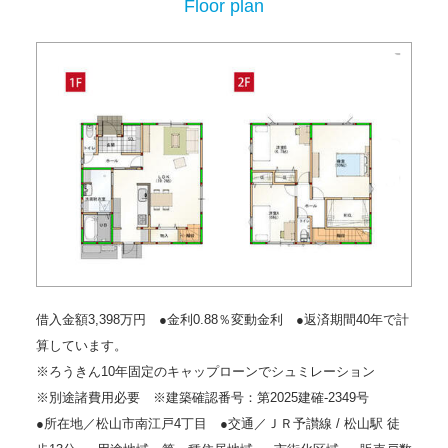
Floor plan
借入金額3,398万円 ●金利0.88％変動金利 ●返済期間40年で計
算しています。
※ろうきん10年固定のキャップローンでシュミレーション
※別途諸費用必要 ※建築確認番号：第2025建確-2349号
●所在地／松山市南江戸4丁目 ●交通／ＪＲ予讃線 / 松山駅 徒