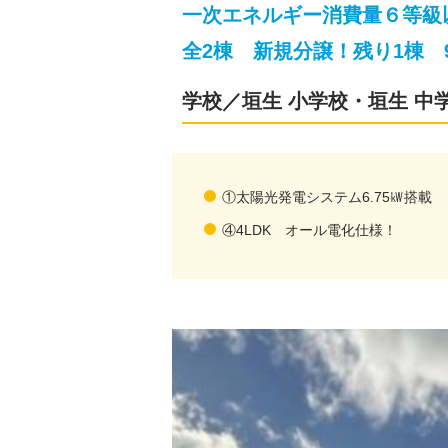
一次エネルギー消費量６等級
全2棟 新規分譲！残り1棟 9
学校／垣生 小学校・垣生 中
①太陽光発電システム6.75㎾搭載
④4LDK オール電化仕様！