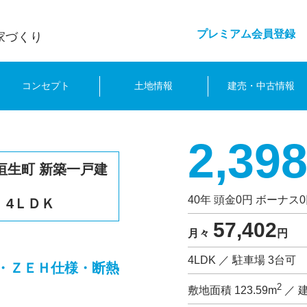
プレミアム会員登録
家づくり
コンセプト
土地情報
建売・中古情報
2,39
垣生町 新築一戸建
40年 頭金0円 ボーナス
 4ＬＤＫ
57,402
月々
円
4LDK ／ 駐車場 3台可
・ＺＥＨ仕様・断熱
2
敷地面積 123.59m
／ 建