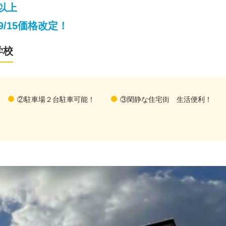
以上
/15価格改定！
学校
②駐車場２台駐車可能！
③閑静な住宅街 生活便利！