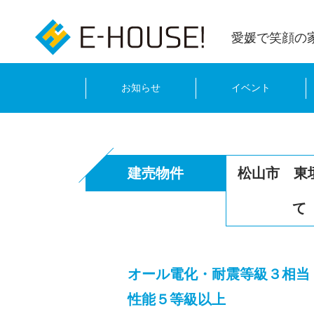
愛媛で笑顔の
お知らせ
イベント
建売物件
松山市 東
て
オール電化・耐震等級３相当
性能５等級以上