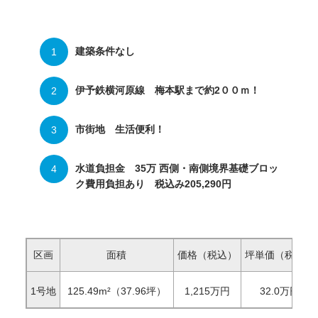
建築条件なし
伊予鉄横河原線 梅本駅まで約2００ｍ！
市街地 生活便利！
水道負担金 35万 西側・南側境界基礎ブロッ
ク費用負担あり 税込み205,290円
区画
面積
価格（税込）
坪単価（税込）
1号地
125.49
m²（37.96坪）
1,215
万円
32.0
万円