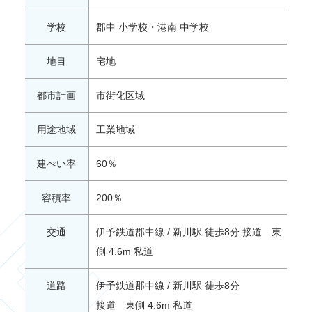
学校
郡中 小学校・港南 中学校
地目
宅地
都市計画
市街化区域
用途地域
工業地域
建ぺい率
60％
容積率
200％
交通
伊予鉄道郡中線 / 新川駅 徒歩8分 接道 東
側 4.6m 私道
道路
伊予鉄道郡中線 / 新川駅 徒歩8分
接道 東側 4.6m 私道