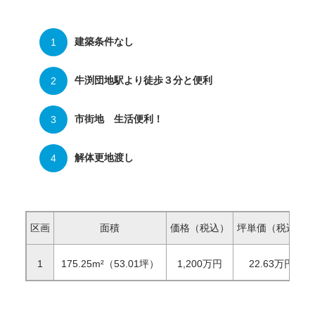
建築条件なし
牛渕団地駅より徒歩３分と便利
市街地 生活便利！
解体更地渡し
区画
面積
価格（税込）
坪単価（税込）
1
175.25
m²（53.01坪）
1,200
万円
22.63
万円