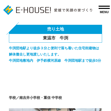
売り土地
東温市 牛渕
牛渕団地駅より徒歩３分と便利で落ち着いた住宅街建物は
解体撤去し更地渡しいたします。
牛渕団地敷地内 伊予鉄横河原線 牛渕団地駅まで徒歩3分
学校／南吉井小学校・重信 中学校