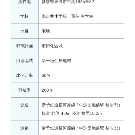
所在地
愛媛県東温市牛渕1845番32
学校
南吉井小学校・重信 中学校
地目
宅地
都市計画
市街化区域
用途地域
第一種住居地域
建ぺい率
60％
容積率
200％
交通
伊予鉄道横河原線 / 牛渕団地前駅 徒歩3分
接道 北側 4.0m 公道 接面10.2m
道路
伊予鉄道横河原線 / 牛渕団地前駅 徒歩3分