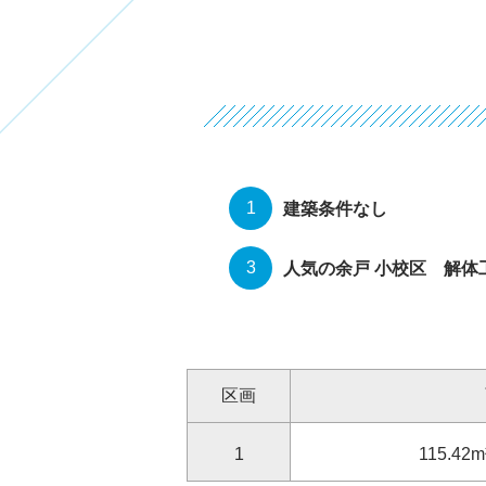
建築条件なし
人気の余戸 小校区 解体
区画
1
115.42
m