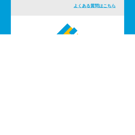
よくある質問はこちら
株式会社 E-HOUSE
〒790-0003 松山市三番町8丁目354番地5
第2ホワイトコーポ104号
089-909-7816
TEL
受付時間／9:00〜18:00（定休日：日曜日・祝祭日）
089-909-7817
FAX