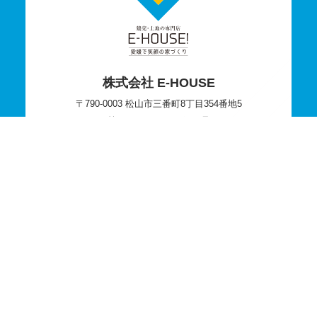
株式会社 E-HOUSE
〒790-0003 松山市三番町8丁目354番地5
第2ホワイトコーポ104号
089-909-7816
TEL
受付時間／9:00〜18:00（定休日：日曜日・祝祭日）
089-909-7817
FAX
お問い合わせ・資料請求
来場予約